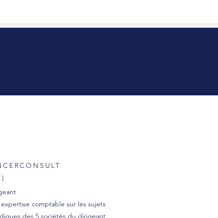
NCERCONSULT
é)
igeant
'expertise comptable sur les sujets
idiques des 5 sociétés du dirigeant