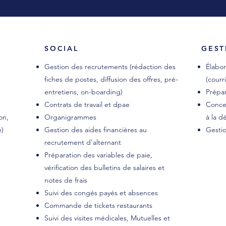
SOCIAL
GEST
Gestion des recrutements (rédaction des
Élabor
fiches de postes, diffusion des offres, pré-
(courr
entretiens, on-boarding)
Prépar
Contrats de travail et dpae
Concep
on,
Organigrammes
à la d
e)
Gestion des aides financières au
Gesti
recrutement d'alternant
Préparation des variables de paie,
vérification des bulletins de salaires et
notes de frais
Suivi des congés payés et absences
Commande de tickets restaurants
Suivi des visites médicales, Mutuelles et