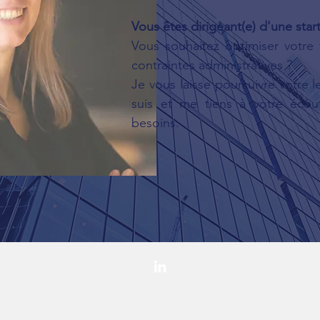
Vous êtes dirigeant(e) d'une sta
Vous souhaitez optimiser votre 
contraintes administratives ?
Je vous laisse poursuivre votre l
suis et me tiens à votre éco
besoins.