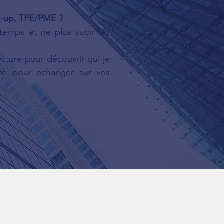
rt-up, TPE/PME ?
temps et ne plus subir les
ecture pour découvrir qui je
ute pour échanger sur vos