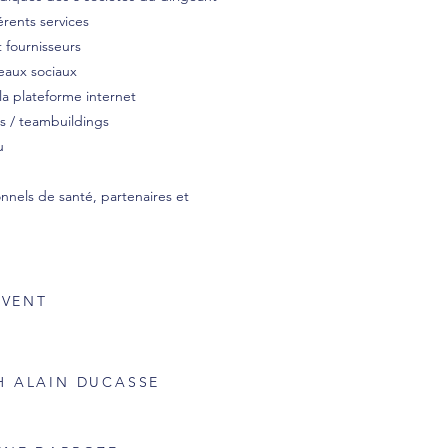
érents services
 fournisseurs
eaux sociaux
la plateforme internet
s / teambuildings
u
onnels de santé, partenaires et
EVENT
H ALAIN DUCASSE