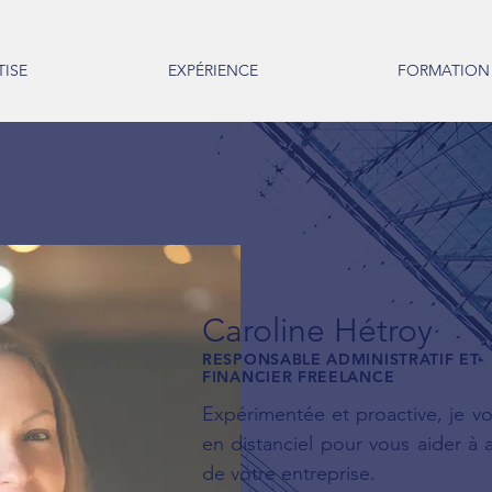
TISE
EXPÉRIENCE
FORMATION
Caroline Hétroy
RESPONSABLE ADMINISTRATIF ET
FINANCIER FREELANCE
Expérimentée et proactive, je v
en distanciel pour vous aider à
de votre entreprise.