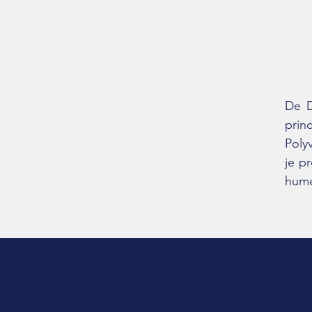
De D
prin
Poly
je p
hume