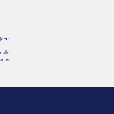
ectif
nelle
bonne